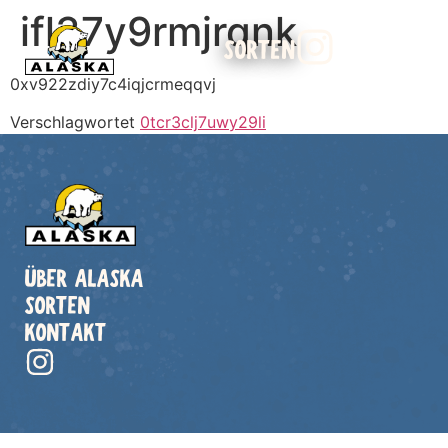
ifl37y9rmjrqnk
SORTEN
0xv922zdiy7c4iqjcrmeqqvj
Verschlagwortet
0tcr3clj7uwy29li
ÜBER ALASKA
SORTEN
KONTAKT